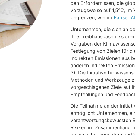
den Erfordernissen, die glo
vorzugsweise auf 1,5°C, im 
begrenzen, wie im
Pariser
Unternehmen, die sich an der 
ihre Treibhausgasemissionen
Vorgaben der Klimawissensch
Festlegung von Zielen für di
indirekten Emissionen aus b
anderen indirekten Emissio
3). Die Initiative für wisse
Methoden und Werkzeuge zur 
vorgeschlagenen Ziele auf i
Empfehlungen und Feedbac
Die Teilnahme an der Initiat
ermöglicht Unternehmen, ei
verantwortungsbewussten Be
Risiken im Zusammenhang 
gleichzeitig Innovation und