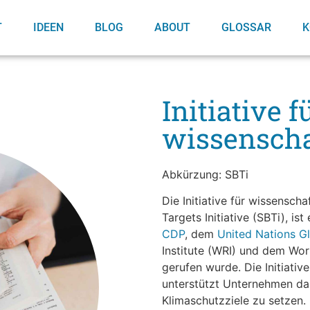
T
IDEEN
BLOG
ABOUT
GLOSSAR
K
Initiative f
wissenschaf
Abkürzung: SBTi
Die Initiative für wissensch
Targets Initiative (SBTi), ist
CDP
, dem
United Nations G
Institute (WRI) und dem Wo
gerufen wurde. Die Initiativ
unterstützt Unternehmen dab
Klimaschutzziele zu setzen. 