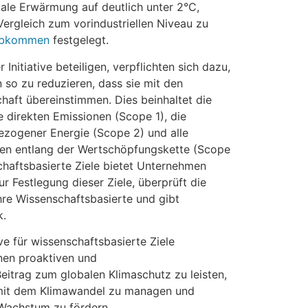
bale Erwärmung auf deutlich unter 2°C,
Vergleich zum vorindustriellen Niveau zu
 Abkommen
festgelegt.
Initiative beteiligen, verpflichten sich dazu,
 so zu reduzieren, dass sie mit den
aft übereinstimmen. Dies beinhaltet die
e direkten Emissionen (Scope 1), die
ezogener Energie (Scope 2) und alle
nen entlang der Wertschöpfungskette (Scope
nschaftsbasierte Ziele bietet Unternehmen
Festlegung dieser Ziele, überprüft die
hre Wissenschaftsbasierte und gibt
k.
ive für wissenschaftsbasierte Ziele
nen proaktiven und
itrag zum globalen Klimaschutz zu leisten,
mit dem Klimawandel zu managen und
 Wachstum zu fördern.